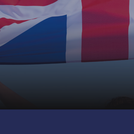
© British Institutes
Via Trieste 19 - 28041 - Arona
P.iva 13195130151
CORPORATE
BI WORLD
UTILITIES
Brand
BI
Res Area
Certificazioni
Facebook
+BI
Contatti
JA FB
Privacy
Sedi
MBW
Login
JA
L'ordine degli