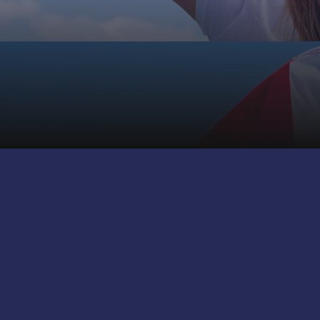
CORPORATE
BI WORLD
UTILITIES
Brand
BI
Res Area
Certificazioni
Facebook
+BI
Contatti
JA FB
Privacy
Sedi
MBW
Login
JA