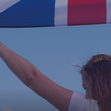
© British Institutes
Via Trieste 19 - 28041 - Arona
P.iva 13195130151