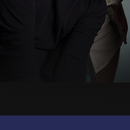
© British Institues
Via Trieste 19 - 28041 - Arona
P.iva 13195130151
CORPORATE
BI WORLD
UTILITIES
Brand
BI
Res Area
Certificazioni
Facebook
+BI
Contatti
JA FB
Privacy
Sedi
MBW
Login
JA